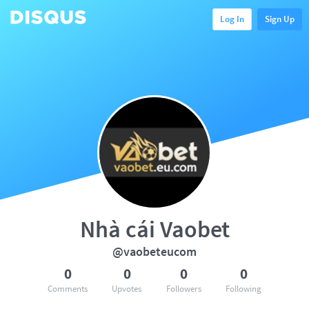
Log In
Sign Up
Nhà cái Vaobet
@vaobeteucom
0
0
0
0
Comments
Upvotes
Followers
Following