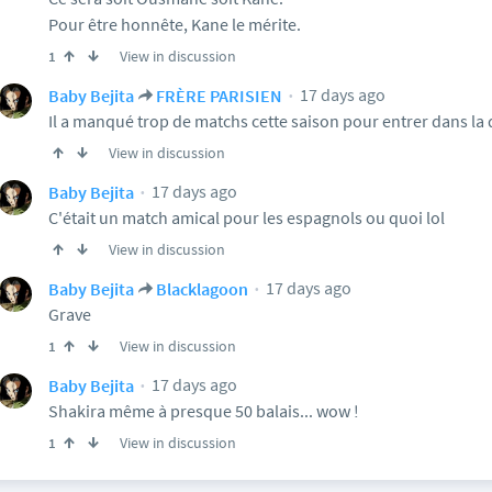
Pour être honnête, Kane le mérite.
View in discussion
1
17 days ago
Baby Bejita
FRÈRE PARISIEN
Il a manqué trop de matchs cette saison pour entrer dans la
View in discussion
17 days ago
Baby Bejita
C'était un match amical pour les espagnols ou quoi lol
View in discussion
17 days ago
Baby Bejita
Blacklagoon
Grave
View in discussion
1
17 days ago
Baby Bejita
Shakira même à presque 50 balais... wow !
View in discussion
1