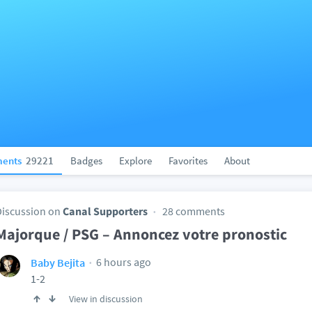
ents
29221
Badges
Explore
Favorites
About
Discussion on
Canal Supporters
28 comments
Majorque / PSG – Annoncez votre pronostic
6 hours ago
Baby Bejita
1-2
View in discussion