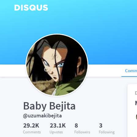
Comm
Baby Bejita
@uzumakibejita
29.2K
23.1K
8
3
Comments
Upvotes
Followers
Following