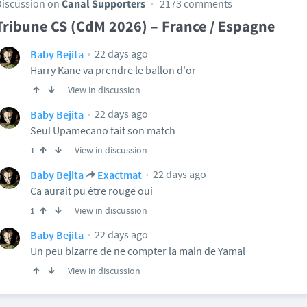
Discussion on
Canal Supporters
2173 comments
Tribune CS (CdM 2026) – France / Espagne
22 days ago
Baby Bejita
Harry Kane va prendre le ballon d'or
View in discussion
22 days ago
Baby Bejita
Seul Upamecano fait son match
View in discussion
1
22 days ago
Baby Bejita
Exactmat
Ca aurait pu être rouge oui
View in discussion
1
22 days ago
Baby Bejita
Un peu bizarre de ne compter la main de Yamal
View in discussion