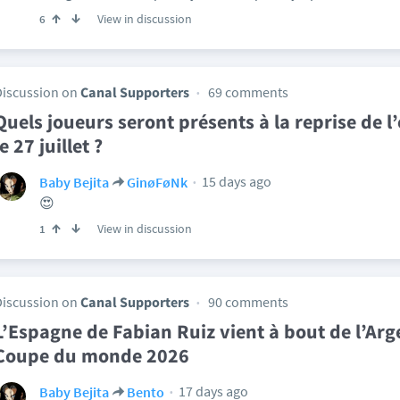
View in discussion
6
Discussion on
Canal Supporters
69 comments
Quels joueurs seront présents à la reprise de 
le 27 juillet ?
15 days ago
Baby Bejita
GinøFøNk
😍
View in discussion
1
Discussion on
Canal Supporters
90 comments
L’Espagne de Fabian Ruiz vient à bout de l’Arg
Coupe du monde 2026
17 days ago
Baby Bejita
Bento