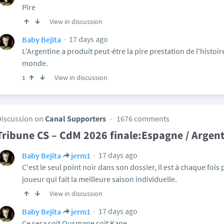
Pire
View in discussion
17 days ago
Baby Bejita
L'Argentine a produit peut-être la pire prestation de l'histoi
monde.
View in discussion
1
Discussion on
Canal Supporters
1676 comments
Tribune CS – CdM 2026 finale:Espagne / Argen
17 days ago
Baby Bejita
jerm1
C'est le seul point noir dans son dossier, il est à chaque fois 
joueur qui fait la meilleure saison individuelle.
View in discussion
17 days ago
Baby Bejita
jerm1
Ce sera soit Ousmane soit Kane.