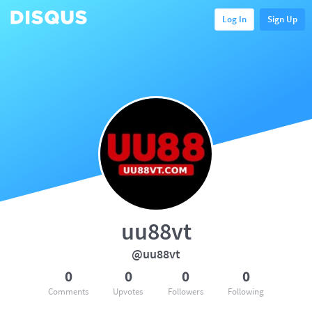
Log In
Sign Up
uu88vt
@uu88vt
0
0
0
0
Comments
Upvotes
Followers
Following