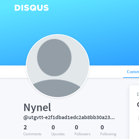
Comm
Nynel
@utgvtt-e2f1dbad1edc2ab8bb30a2331cd24d82
2
0
0
0
Comments
Upvotes
Followers
Following