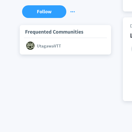
Follow
Frequented Communities
UtagawaVTT