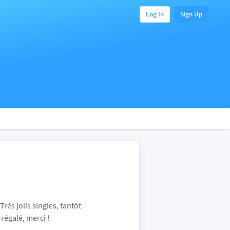
Log In
Sign Up
Très jolis singles, tantôt
 régalé, merci !