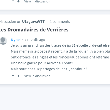
View in discussion
Discussion on
UtagawaVTT
1 comments
Les Dromadaires de Verrières
a month ago
Nynel
Je suis un grand fan des traces de jpr31 et celle ci devait êtr
Mais même si le post est récent, il a dû la rouler il y a bien p
ont défoncé les singles et les ronces/aubépines ont refermé 
Une belle galère pour arriver au bout !
Mais soutient aux partages de jpr31, continue !!
View in discussion