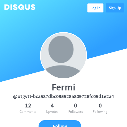
Log In
Sign Up
Fermi
@utgvtt-bca587dbc095528a809726fc05d1e2a4
12
4
0
0
Comments
Upvotes
Followers
Following
Follow