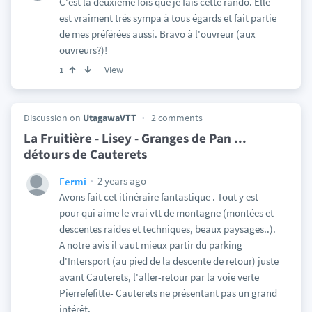
C'est la deuxième fois que je fais cette rando. Elle
est vraiment trés sympa à tous égards et fait partie
de mes préférées aussi. Bravo à l'ouvreur (aux
ouvreurs?)!
View
1
Discussion on
UtagawaVTT
2 comments
La Fruitière - Lisey - Granges de Pan ...
détours de Cauterets
2 years ago
Fermi
Avons fait cet itinéraire fantastique . Tout y est
pour qui aime le vrai vtt de montagne (montées et
descentes raides et techniques, beaux paysages..).
A notre avis il vaut mieux partir du parking
d'Intersport (au pied de la descente de retour) juste
avant Cauterets, l'aller-retour par la voie verte
Pierrefefitte- Cauterets ne présentant pas un grand
intérêt.