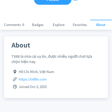
Comments
0
Badges
Explore
Favorites
About
About
TX88 là nhà cái uy tín, được nhiều người chơi lựa
chọn hiện nay.
Hồ Chí Minh, Việt Nam
https://tx88n.com
Joined Oct 3, 2025