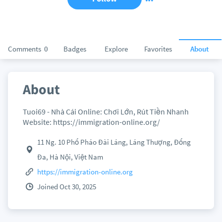
Comments
0
Badges
Explore
Favorites
About
About
Tuoi69 - Nhà Cái Online: Chơi Lớn, Rút Tiền Nhanh
Website: https://immigration-online.org/
11 Ng. 10 Phố Pháo Đài Láng, Láng Thượng, Đống
Đa, Hà Nội, Việt Nam
https://immigration-online.org
Joined Oct 30, 2025