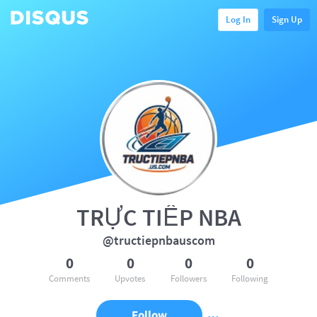
Log In
Sign Up
TRỰC TIẾP NBA
@tructiepnbauscom
0
0
0
0
Comments
Upvotes
Followers
Following
Follow