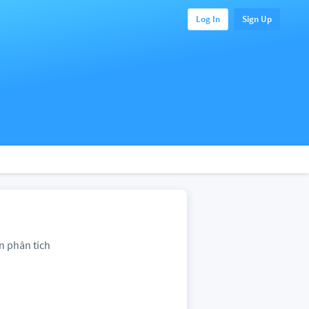
Log In
Sign Up
ên phân tích