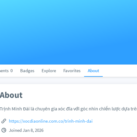
ents
0
Badges
Explore
Favorites
About
About
Trịnh Minh Đài là chuyên gia xóc đĩa với góc nhìn chiến lược dựa tr
https://xocdiaonline.com.co/trinh-minh-dai
Joined Jan 8, 2026