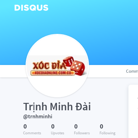
Comm
Trịnh Minh Đài
@trnhminhi
0
0
0
0
Comments
Upvotes
Followers
Following