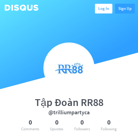
Log In
Sign Up
Tập Đoàn RR88
@trilliumpartyca
0
0
0
0
Comments
Upvotes
Followers
Following