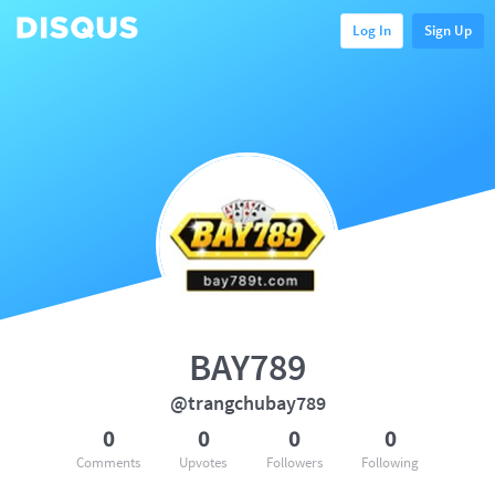
Log In
Sign Up
BAY789
@trangchubay789
0
0
0
0
Comments
Upvotes
Followers
Following