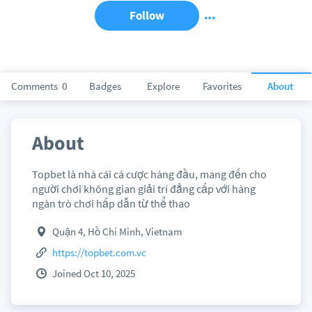
Follow
Comments
0
Badges
Explore
Favorites
About
About
Topbet là nhà cái cá cược hàng đầu, mang đến cho
người chơi không gian giải trí đẳng cấp với hàng
ngàn trò chơi hấp dẫn từ thể thao
Quận 4, Hồ Chí Minh, Vietnam
https://topbet.com.vc
Joined Oct 10, 2025