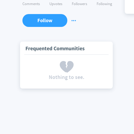
Comments
Upvotes
Followers
Following
Follow
Frequented Communities
Nothing to see.