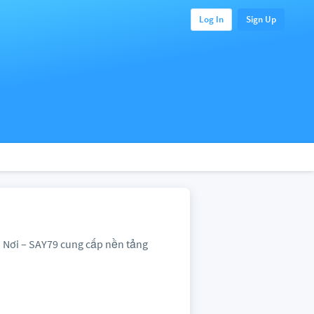
Log In
Sign Up
 Nơi – SAY79 cung cấp nền tảng