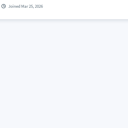
Joined Mar 25, 2026