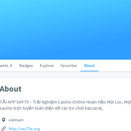
ents
0
Badges
Explore
Favorites
About
About
TẢI APP SAY79 – Trải Nghiệm Casino Online Hoàn Hảo Mọi Lúc, Mọi
casino trực tuyến toàn diện với các trò chơi baccarat,
vietnam
http://say79a.org