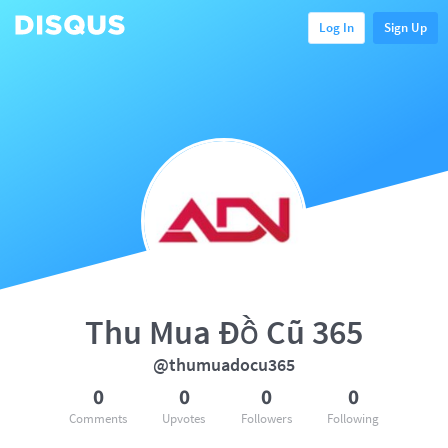
Log In
Sign Up
Thu Mua Đồ Cũ 365
@thumuadocu365
0
0
0
0
Comments
Upvotes
Followers
Following