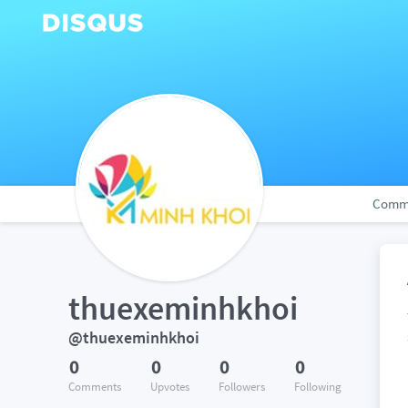
Comm
thuexeminhkhoi
@thuexeminhkhoi
0
0
0
0
Comments
Upvotes
Followers
Following