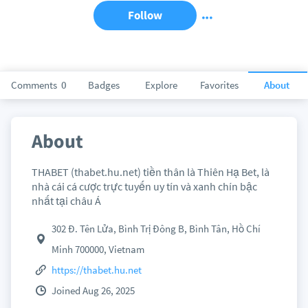
Follow
Comments
0
Badges
Explore
Favorites
About
About
THABET (thabet.hu.net) tiền thân là Thiên Hạ Bet, là
nhà cái cá cược trực tuyến uy tín và xanh chín bậc
nhất tại châu Á
302 Đ. Tên Lửa, Bình Trị Đông B, Bình Tân, Hồ Chí
Minh 700000, Vietnam
https://thabet.hu.net
Joined Aug 26, 2025