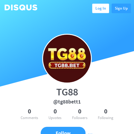
Log In
Sign Up
TG88
@tg88bett1
0
0
0
0
Comments
Upvotes
Followers
Following
Follow