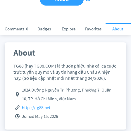
Comments
0
Badges
Explore
Favorites
About
About
TG88 (hay TG88.COM) là thương hiệu nhà cái cá cược
trực tuyến quy mô và uy tín hàng đầu Châu Á hiện
nay. (Số liệu cập nhật mới nhất tháng 04/2026).
102A Đường Nguyễn Tri Phương, Phường 7, Quận
10, TP. Hồ Chí Minh, Việt Nam
https://tg88.bet
Joined May 15, 2026