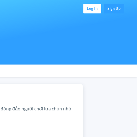
Log In
Sign Up
c đông đảo người chơi lựa chọn nhờ