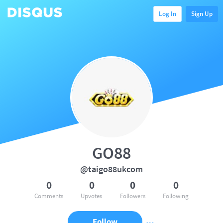
Log In
Sign Up
GO88
@taigo88ukcom
0
0
0
0
Comments
Upvotes
Followers
Following
Follow