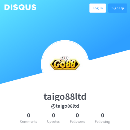
Log In
Sign Up
taigo88ltd
@taigo88ltd
0
0
0
0
Comments
Upvotes
Followers
Following