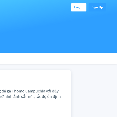
Log In
Sign Up
óng đá gà Thomo Campuchia với đầy
hờ hình ảnh sắc nét, tốc độ ổn định