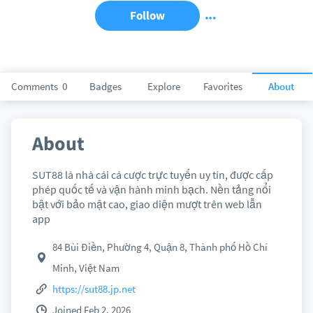
Follow
Comments
0
Badges
Explore
Favorites
About
About
SUT88 là nhà cái cá cược trực tuyến uy tín, được cấp
phép quốc tế và vận hành minh bạch. Nền tảng nổi
bật với bảo mật cao, giao diện mượt trên web lẫn
app
84 Bùi Điền, Phường 4, Quận 8, Thành phố Hồ Chí
Minh, Việt Nam
https://sut88.jp.net
Joined Feb 2, 2026