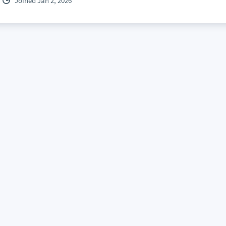
Joined Jan 2, 2026