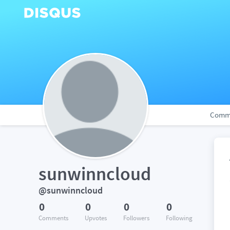
Comm
sunwinncloud
@sunwinncloud
0
0
0
0
Comments
Upvotes
Followers
Following