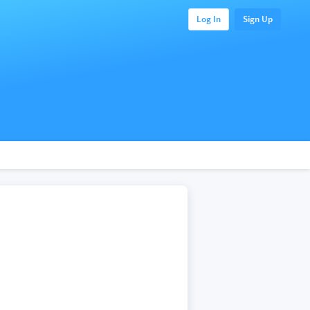
Log In
Sign Up