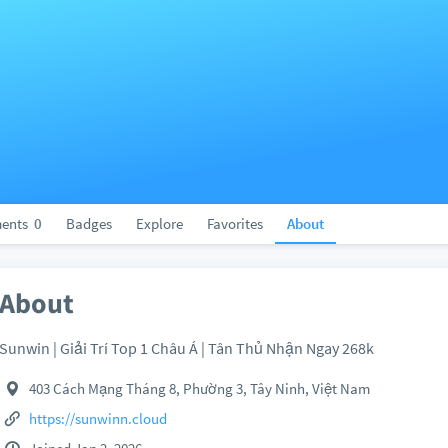
ents
0
Badges
Explore
Favorites
About
About
Sunwin | Giải Trí Top 1 Châu Á | Tân Thủ Nhận Ngay 268k
403 Cách Mạng Tháng 8, Phường 3, Tây Ninh, Việt Nam
https://sunwinn.cloud