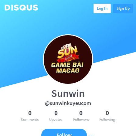
Log In
Sign Up
Sunwin
@sunwinkuyeucom
0
0
0
0
Comments
Upvotes
Followers
Following
Follow