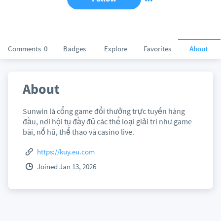
Comments
0
Badges
Explore
Favorites
About
About
Sunwin là cổng game đổi thưởng trực tuyến hàng
đầu, nơi hội tụ đầy đủ các thể loại giải trí như game
bài, nổ hũ, thể thao và casino live.
https://kuy.eu.com
Joined Jan 13, 2026