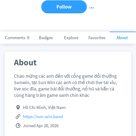
Follow
Comments
0
Badges
Explore
Favorites
About
About
Chào mừng các anh đến với cổng game đổi thưởng
Sunwin, tại Sun Win các anh có thể chơi live tài xỉu,
live xóc đĩa, game bài đổi thưởng, nổ hũ và bắn cá
cùng hàng trăm game xanh chín khác
Hồ Chí Minh, Việt Nam
https://sun-win.band
Joined Apr 28, 2026