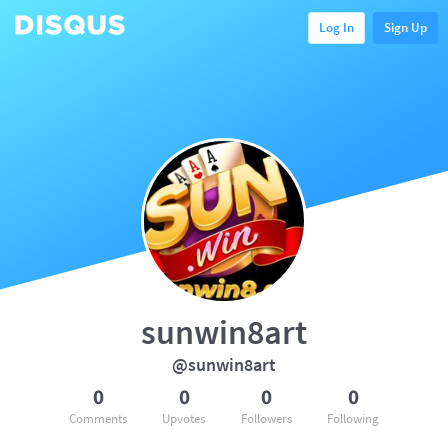
Log In
Sign Up
sunwin8art
@sunwin8art
0
0
0
0
Comments
Upvotes
Followers
Following