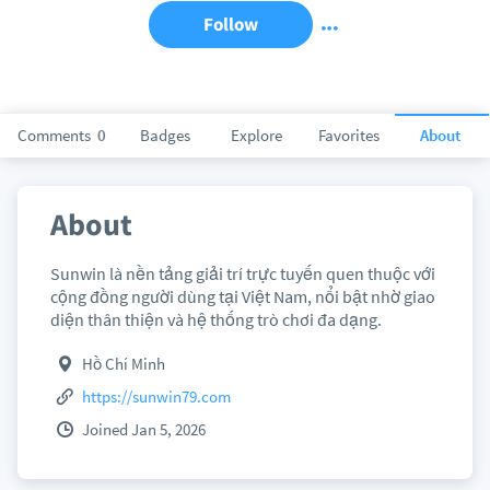
Follow
Comments
0
Badges
Explore
Favorites
About
About
Sunwin là nền tảng giải trí trực tuyến quen thuộc với
cộng đồng người dùng tại Việt Nam, nổi bật nhờ giao
diện thân thiện và hệ thống trò chơi đa dạng.
Hồ Chí Minh
https://sunwin79.com
Joined Jan 5, 2026