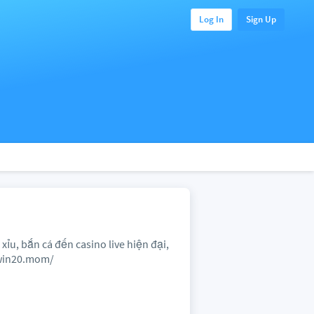
Log In
Sign Up
xỉu, bắn cá đến casino live hiện đại,
nwin20.mom/