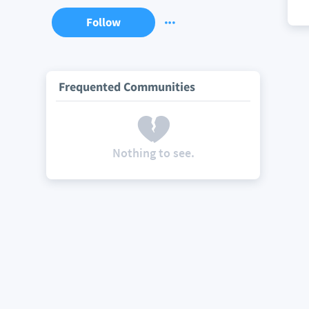
Follow
Frequented Communities
Nothing to see.