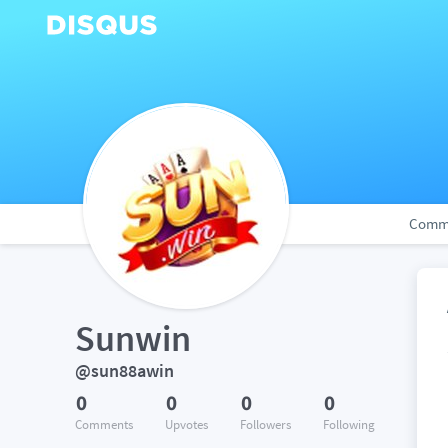
Comm
Sunwin
@sun88awin
0
0
0
0
Comments
Upvotes
Followers
Following