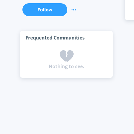
Follow
Frequented Communities
Nothing to see.