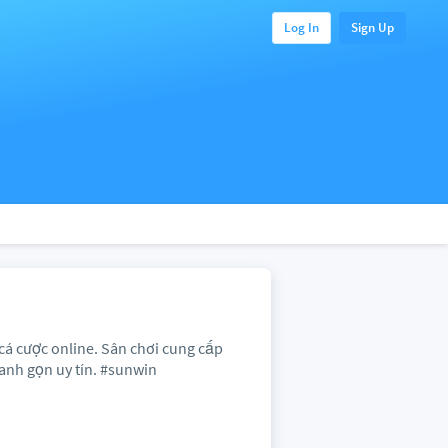
Log In
Sign Up
cá cược online. Sân chơi cung cấp
nh gọn uy tín. #sunwin