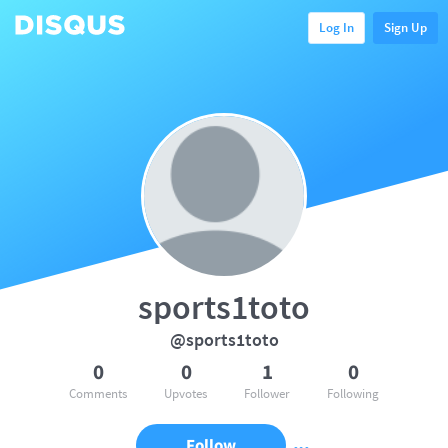
Log In
Sign Up
sports1toto
@sports1toto
0
0
1
0
Comments
Upvotes
Follower
Following
Follow