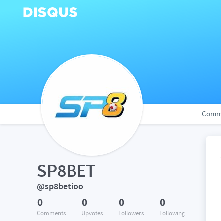
Comm
SP8BET
@sp8betioo
0
0
0
0
Comments
Upvotes
Followers
Following