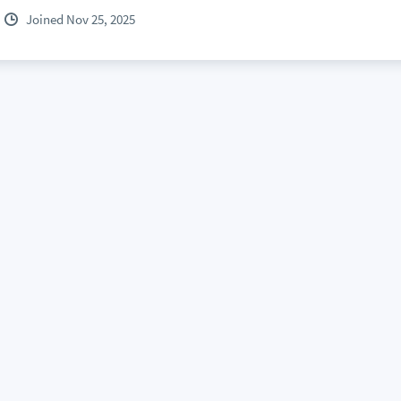
Joined Nov 25, 2025