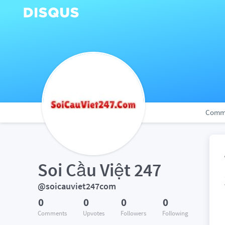
Comm
Soi Cầu Việt 247
@soicauviet247com
0
0
0
0
Comments
Upvotes
Followers
Following