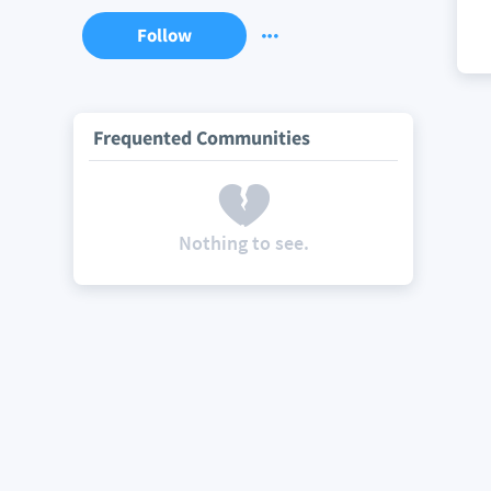
Follow
Frequented Communities
Nothing to see.