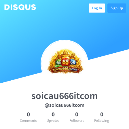
Log In
Sign Up
soicau666itcom
@soicau666itcom
0
0
0
0
Comments
Upvotes
Followers
Following