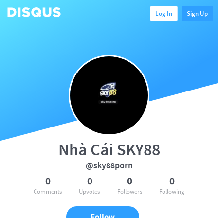
Log In
Sign Up
Nhà Cái SKY88
@sky88porn
0
0
0
0
Comments
Upvotes
Followers
Following
Follow