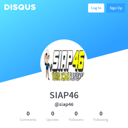
Log In
Sign Up
SIAP46
@siap46
0
0
0
0
Comments
Upvotes
Followers
Following