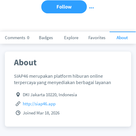
Follow
Comments
0
Badges
Explore
Favorites
About
About
SIAP46 merupakan platform hiburan online
terpercaya yang menyediakan berbagai layanan
DKI Jakarta 10220, Indonesia
http://siap46.app
Joined Mar 18, 2026