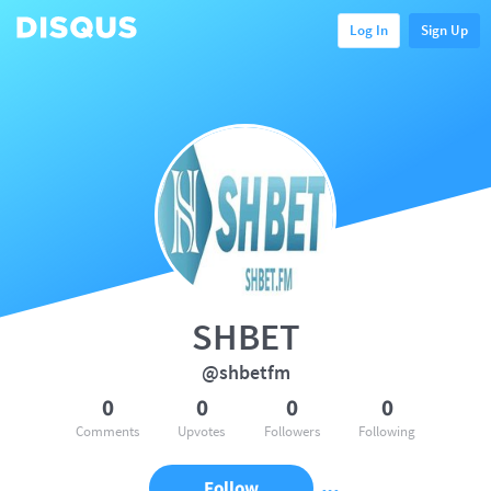
Log In
Sign Up
SHBET
@shbetfm
0
0
0
0
Comments
Upvotes
Followers
Following
Follow