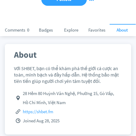
Comments
0
Badges
Explore
Favorites
About
About
Với SHBET, bạn có thể khám phá thế giới cá cược an
toàn, minh bạch và đầy hấp dẫn. Hệ thống bảo mật
tiên tiến giúp người chơi yên tâm tuyệt đối.
28 Hẻm 80 Huỳnh Văn Nghệ, Phường 15, Gò Vấp,
Hồ Chí Minh, Việt Nam
https://shbet.fm
Joined Aug 28, 2025