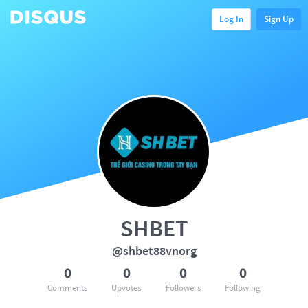
Log In
Sign Up
SHBET
@shbet88vnorg
0
0
0
0
Comments
Upvotes
Followers
Following