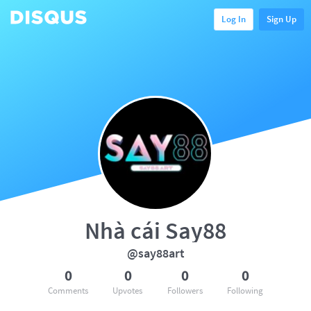
Log In
Sign Up
Nhà cái Say88
@say88art
0
0
0
0
Comments
Upvotes
Followers
Following