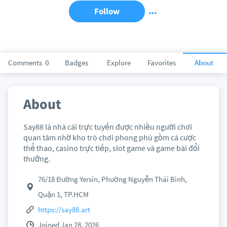
Follow
Comments
0
Badges
Explore
Favorites
About
About
Say88 là nhà cái trực tuyến được nhiều người chơi
quan tâm nhờ kho trò chơi phong phú gồm cá cược
thể thao, casino trực tiếp, slot game và game bài đổi
thưởng.
76/18 Đường Yersin, Phường Nguyễn Thái Bình,
Quận 1, TP.HCM
https://say88.art
Joined Jan 28, 2026