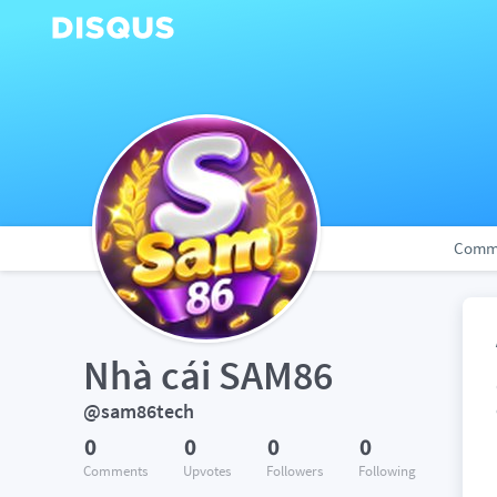
Comm
Nhà cái SAM86
@sam86tech
0
0
0
0
Comments
Upvotes
Followers
Following