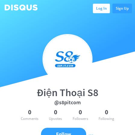
Log In
Sign Up
Điện Thoại S8
@s8pitcom
0
0
0
0
Comments
Upvotes
Followers
Following
Follow