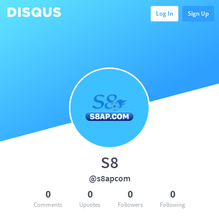
Log In
Sign Up
S8
@s8apcom
0
0
0
0
Comments
Upvotes
Followers
Following