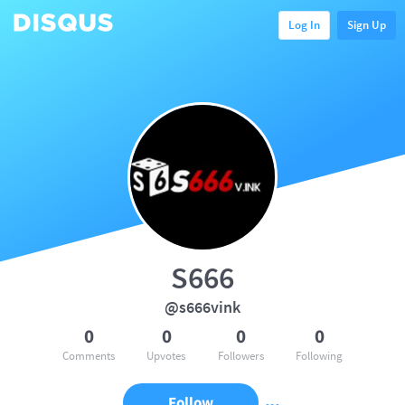
Log In
Sign Up
S666
@s666vink
0
0
0
0
Comments
Upvotes
Followers
Following
Follow