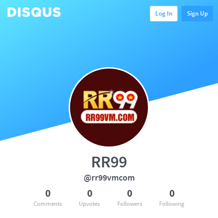
Log In
Sign Up
RR99
@rr99vmcom
0
0
0
0
Comments
Upvotes
Followers
Following