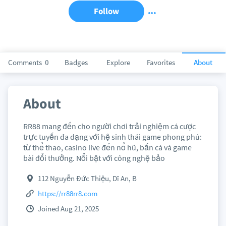
Follow
Comments
0
Badges
Explore
Favorites
About
About
RR88 mang đến cho người chơi trải nghiệm cá cược
trực tuyến đa dạng với hệ sinh thái game phong phú:
từ thể thao, casino live đến nổ hũ, bắn cá và game
bài đổi thưởng. Nổi bật với công nghệ bảo
112 Nguyễn Đức Thiệu, Dĩ An, B
https://rr88rr8.com
Joined Aug 21, 2025