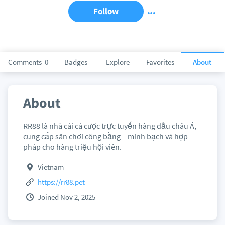
Follow
Comments
0
Badges
Explore
Favorites
About
About
RR88 là nhà cái cá cược trực tuyến hàng đầu châu Á,
cung cấp sân chơi công bằng – minh bạch và hợp
pháp cho hàng triệu hội viên.
Vietnam
https://rr88.pet
Joined Nov 2, 2025