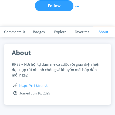
Follow
Comments
0
Badges
Explore
Favorites
About
About
RR88 – Nơi hội tụ đam mê cá cược với giao diện hiện
đại, nạp rút nhanh chóng và khuyến mãi hấp dẫn
mỗi ngày.
https://rr88.in.net
Joined Jun 16, 2025