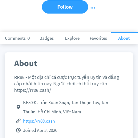
Follow
Comments
0
Badges
Explore
Favorites
About
About
RR88 - Một địa chỉ cá cược trực tuyến uy tín và đẳng
cấp nhất hiện nay. Người chơi có thể truy cập
https://rr88.cash/
KE50 Đ. Trần Xuân Soạn, Tân Thuận Tây, Tân
Thuận, Hồ Chí Minh, Việt Nam
https://rr88.cash
Joined Apr 3, 2026