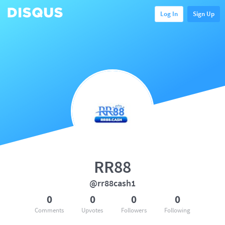
Log In
Sign Up
RR88
@rr88cash1
0
0
0
0
Comments
Upvotes
Followers
Following