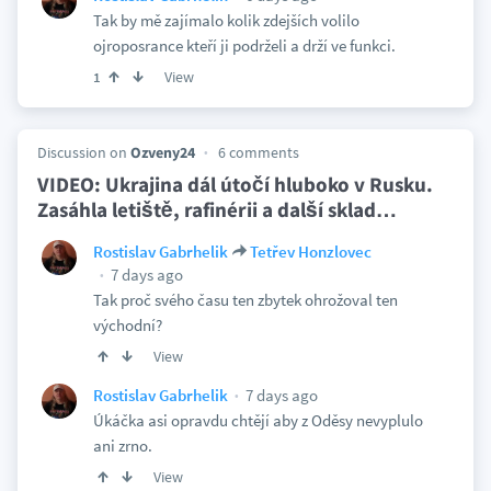
Tak by mě zajímalo kolik zdejších volilo
ojroposrance kteří ji podrželi a drží ve funkci.
View
1
Discussion on
Ozveny24
6 comments
VIDEO: Ukrajina dál útočí hluboko v Rusku.
Zasáhla letiště, rafinérii a další sklad
…
Rostislav Gabrhelik
Tetřev Honzlovec
7 days ago
Tak proč svého času ten zbytek ohrožoval ten
východní?
View
7 days ago
Rostislav Gabrhelik
Úkáčka asi opravdu chtějí aby z Oděsy nevyplulo
ani zrno.
View