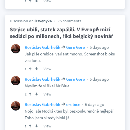
View
1
Discussion on
Ozveny24
75 comments
Strýce ubili, statek zapálili. V Evropě mizí
sedláci po milionech, říká belgický novinář
5 days ago
Rostislav Gabrhelik
Guru Goro
Jak píše orebice, variant mnoho. Screenshot bloku
v salúnu.
View
1
5 days ago
Rostislav Gabrhelik
Guru Goro
Myslím že si říkal Mr.Blue.
View
2
6 days ago
Rostislav Gabrhelik
orebice
Nojo, ale Modrák ten byl bezkonkurenčně nejlepší.
Toho jsem si tedy blokl já.
View
1