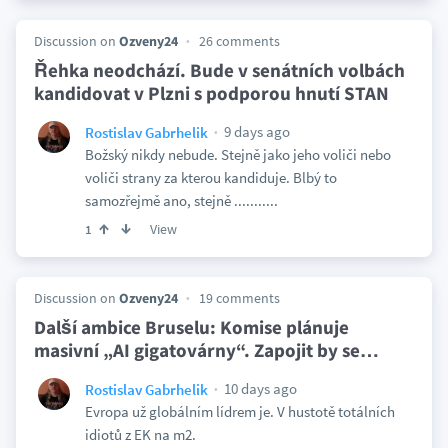
Discussion on
Ozveny24
26 comments
Řehka neodchází. Bude v senátních volbách
kandidovat v Plzni s podporou hnutí STAN
9 days ago
Rostislav Gabrhelik
Božský nikdy nebude. Stejně jako jeho voliči nebo
voliči strany za kterou kandiduje. Blbý to
samozřejmě ano, stejně ...........
View
1
Discussion on
Ozveny24
19 comments
Další ambice Bruselu: Komise plánuje
masivní „AI gigatovárny“. Zapojit by se
…
10 days ago
Rostislav Gabrhelik
Evropa už globálním lídrem je. V hustotě totálních
idiotů z EK na m2.