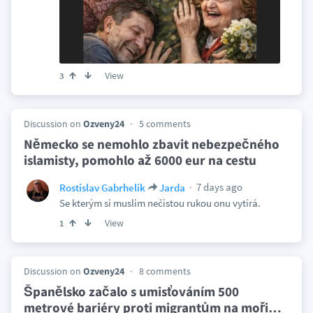
View
3
Discussion on
Ozveny24
5 comments
Německo se nemohlo zbavit nebezpečného
islamisty, pomohlo až 6000 eur na cestu
7 days ago
Rostislav Gabrhelik
Jarda
Se kterým si muslim nečistou rukou onu vytírá.
View
1
Discussion on
Ozveny24
8 comments
Španělsko začalo s umisťováním 500
metrové bariéry proti migrantům na moři
…