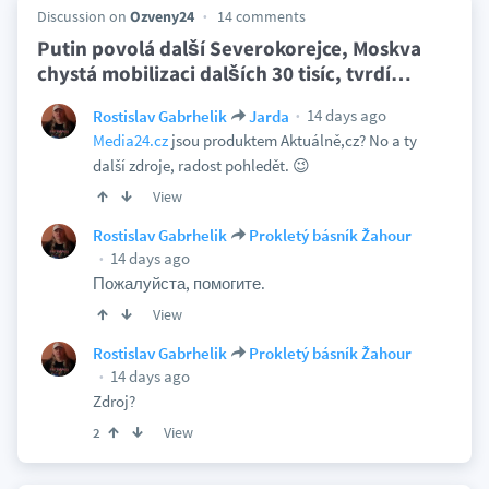
Discussion on
Ozveny24
14 comments
Putin povolá další Severokorejce, Moskva
chystá mobilizaci dalších 30 tisíc, tvrdí
…
14 days ago
Rostislav Gabrhelik
Jarda
Media24.cz
jsou produktem Aktuálně,cz? No a ty
další zdroje, radost pohledět. 😉
View
Rostislav Gabrhelik
Prokletý básník Žahour
14 days ago
Пожалуйста, помогите.
View
Rostislav Gabrhelik
Prokletý básník Žahour
14 days ago
Zdroj?
View
2