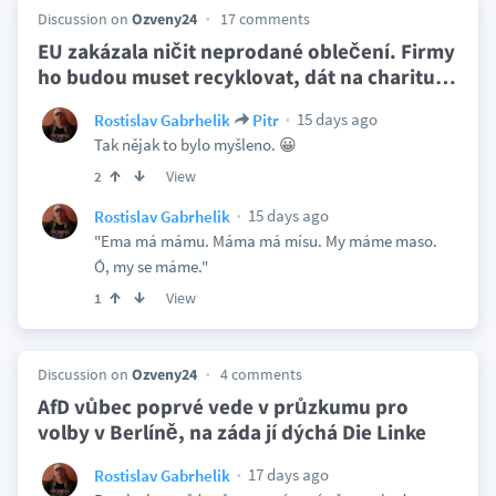
Discussion on
Ozveny24
17 comments
EU zakázala ničit neprodané oblečení. Firmy
ho budou muset recyklovat, dát na charitu
…
15 days ago
Rostislav Gabrhelik
Pitr
Tak nějak to bylo myšleno. 😀
View
2
15 days ago
Rostislav Gabrhelik
"Ema má mámu. Máma má mísu. My máme maso.
Ó, my se máme."
View
1
Discussion on
Ozveny24
4 comments
AfD vůbec poprvé vede v průzkumu pro
volby v Berlíně, na záda jí dýchá Die Linke
17 days ago
Rostislav Gabrhelik