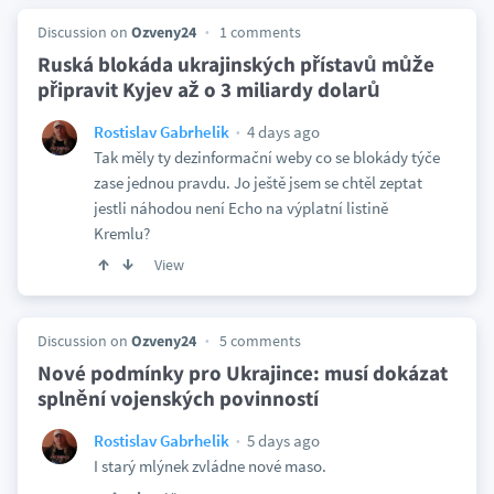
Discussion on
Ozveny24
1 comments
Ruská blokáda ukrajinských přístavů může
připravit Kyjev až o 3 miliardy dolarů
4 days ago
Rostislav Gabrhelik
Tak měly ty dezinformační weby co se blokády týče
zase jednou pravdu. Jo ještě jsem se chtěl zeptat
jestli náhodou není Echo na výplatní listině
Kremlu?
View
Discussion on
Ozveny24
5 comments
Nové podmínky pro Ukrajince: musí dokázat
splnění vojenských povinností
5 days ago
Rostislav Gabrhelik
I starý mlýnek zvládne nové maso.