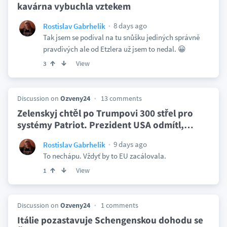
kavárna vybuchla vztekem
8 days ago
Rostislav Gabrhelik
Tak jsem se podíval na tu snůšku jediných správně
pravdivých ale od Etzlera už jsem to nedal. 😀
View
3
Discussion on
Ozveny24
13 comments
Zelenskyj chtěl po Trumpovi 300 střel pro
systémy Patriot. Prezident USA odmítl,
…
9 days ago
Rostislav Gabrhelik
To nechápu. Vždyť by to EU zacálovala.
View
1
Discussion on
Ozveny24
1 comments
Itálie pozastavuje Schengenskou dohodu se