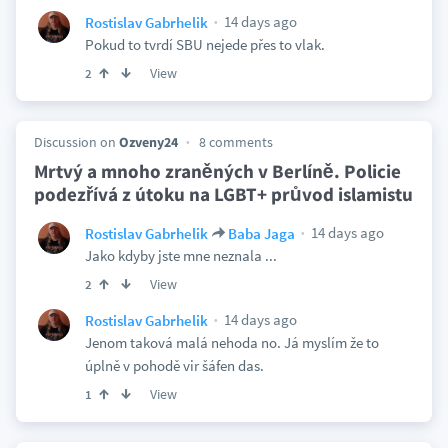
14 days ago
Rostislav Gabrhelik
Pokud to tvrdí SBU nejede přes to vlak.
View
2
Discussion on
Ozveny24
8 comments
Mrtvý a mnoho zraněných v Berlíně. Policie
podezřívá z útoku na LGBT+ průvod islamistu
14 days ago
Rostislav Gabrhelik
Baba Jaga
Jako kdyby jste mne neznala ...
View
2
14 days ago
Rostislav Gabrhelik
Jenom taková malá nehoda no. Já myslím že to
úplně v pohodě vir šáfen das.
View
1