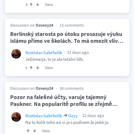
View
3
Discussion on
Ozveny24
13 comments
Berlínský starosta po útoku prosazuje výuku
islámu přímo ve školách. To má omezit vliv
…
11 days ago
Rostislav Gabrhelik
Ježišmarjá, to je ale totální blb.
View
1
Discussion on
Ozveny24
36 comments
Pozor na falešné účty, varuje tajemný
Paukner. Na popularitě profilu se zřejmě
…
12 days ago
Rostislav Gabrhelik
Ozzy
Na to kolik toho asi ví je s podivem že ještě jo.
View