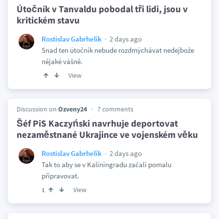
Útočník v Tanvaldu pobodal tři lidi, jsou v
kritickém stavu
2 days ago
Rostislav Gabrhelik
Snad ten útočník nebude rozdmýchávat nedejbože
nějaké vášně.
View
Discussion on
Ozveny24
7 comments
Šéf PiS Kaczyński navrhuje deportovat
nezaměstnané Ukrajince ve vojenském věku
2 days ago
Rostislav Gabrhelik
Tak to aby se v Kaliningradu začali pomalu
připravovat.
View
1