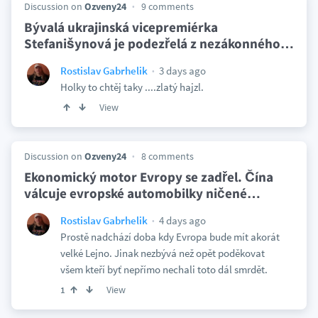
Discussion on
Ozveny24
9 comments
Bývalá ukrajinská vicepremiérka
Stefanišynová je podezřelá z nezákonného
…
3 days ago
Rostislav Gabrhelik
Holky to chtěj taky ....zlatý hajzl.
View
Discussion on
Ozveny24
8 comments
Ekonomický motor Evropy se zadřel. Čína
válcuje evropské automobilky ničené
…
4 days ago
Rostislav Gabrhelik
Prostě nadchází doba kdy Evropa bude mít akorát
velké Lejno. Jinak nezbývá než opět poděkovat
všem kteří byť nepřímo nechali toto dál smrdět.
View
1