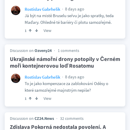
8 days ago
Rostislav Gabrhelik
Já být na místě Bruselu seřvu je jako spratky, teda
Maďary. Ohledně té bariéry či plotu samozřejmě.
View
1
Discussion on
Ozveny24
1 comments
Ukrajinské námořní drony potopily v Černém
moři kontejnerovou loď Rosatomu
8 days ago
Rostislav Gabrhelik
To je jako kompenzace za zablokování Oděsy o
které samozřejmě majnstrým nepíše?
View
1
Discussion on
CZ24.News
32 comments
Zdislava Pokorná nedostala povolení. A