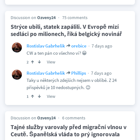
Discussion on
Ozveny24
75 comments
Strýce ubili, statek zapálili. V Evropě mizí
sedláci po milionech, říká belgický novinář
7 days ago
Rostislav Gabrhelik
orebice
CW a ten pán co všechno ví? 😀
View
2
7 days ago
Rostislav Gabrhelik
Phillips
Taky u některých zdejších nejsem v oblibě. Z 24
příspěvků je 10 nedostupných. 😉
View
1
Discussion on
Ozveny24
6 comments
Tajné služby varovaly před migrační vlnou v
Ceutě. Španělská vláda to prý ignorovala