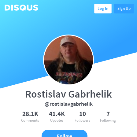
Log In
Sign Up
Rostislav Gabrhelik
@rostislavgabrhelik
28.1K
41.4K
10
7
Comments
Upvotes
Followers
Following
Follow