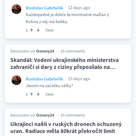
12 days ago
Rostislav Gabrhelik
Každopádně je dobře že minimálně mafián z
Kolína z něj má bobky.
View
1
Discussion on
Ozveny24
10 comments
Skandál: Vedení ukrajinského ministerstva
zahraničí si dary z ciziny přeposílalo na
…
13 days ago
Rostislav Gabrhelik
Jenom na začátku války?
View
2
Discussion on
Ozveny24
10 comments
Ukrajinci našli v ruských dronech ochuzený
uran. Radiace měla 80krát překročit limit