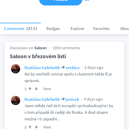
Comments
28132
Badges
Explore
Favorites
Abou
Discussion on
Saloon
1893 comments
Saloon v březovém listí
2 days ago
Rostislav Gabrhelik
orebice
Asi by nechtěli umírat spolu s vlastními takže B je
správně.
View
1
4 days ago
Rostislav Gabrhelik
jenicek
Jsem někde četl že ti evropští východoukrajinci by
v tom případě šli raději do Ruska. A dost stopro
možná i ti západní.
View
2