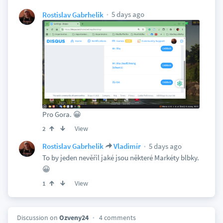
5 days ago
Rostislav Gabrhelik
Pro Gora. 😀
View
2
5 days ago
Rostislav Gabrhelik
Vladimír
To by jeden nevěřil jaké jsou některé Markéty blbky.
😀
View
1
Discussion on
Ozveny24
4 comments