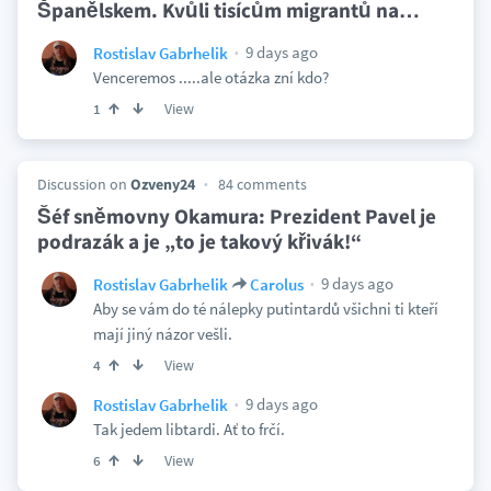
Španělskem. Kvůli tisícům migrantů na
…
9 days ago
Rostislav Gabrhelik
Venceremos .....ale otázka zní kdo?
View
1
Discussion on
Ozveny24
84 comments
Šéf sněmovny Okamura: Prezident Pavel je
podrazák a je „to je takový křivák!“
9 days ago
Rostislav Gabrhelik
Carolus
Aby se vám do té nálepky putintardů všichni ti kteří
mají jiný názor vešli.
View
4
9 days ago
Rostislav Gabrhelik
Tak jedem libtardi. Ať to frčí.
View
6