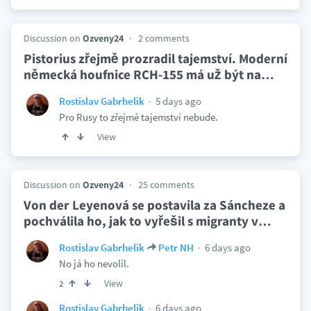
Discussion on
Ozveny24
2 comments
Pistorius zřejmě prozradil tajemství. Moderní
německá houfnice RCH-155 má už být na
…
5 days ago
Rostislav Gabrhelik
Pro Rusy to zřejmě tajemství nebude.
View
Discussion on
Ozveny24
25 comments
Von der Leyenová se postavila za Sáncheze a
pochválila ho, jak to vyřešil s migranty v
…
6 days ago
Rostislav Gabrhelik
Petr NH
No já ho nevolil.
View
2
6 days ago
Rostislav Gabrhelik