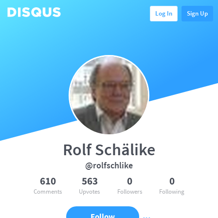
Log In
Sign Up
Rolf Schälike
@rolfschlike
610
563
0
0
Comments
Upvotes
Followers
Following
Follow