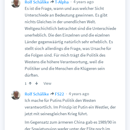
4 years ago
Rolf Schälike
T-Alpha
Es ist die Frage, wann und aus welcher Sicht
Unterschiede an Bedeutung gewinnen. Es gibt
nichts Gleiches in der unendlichen Welt.
Weltgeschichtlich betrachtet sind die Unterschiede
unerheblich. Die den Einzelnen und die eizelnen
Länder gegenwäärtig natürlich sehr erheblich. Es
stellt sioch allerdings die Frage, was Ursache für
die Folgen sind. Für mich trägt die Politik des
Westens die höhere Verantwortung, weil die
Politiker und die Menschen die Klügeren sein
dürften.
View
1
4 years ago
Rolf Schälike
FS22
Ich mache für Putins Politik den Westen
verantwortlich. Im Prinzip ist Putin ein Westler, der
jetzt mit seinesgleichen Krieg führt.
Im Gegensatz zum ärmeren China gab es 1989/90 in
der Sowjetunuion weder unter der Elite noch im