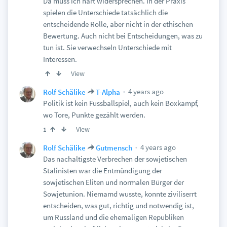
Da muss ich hart widersprechen. In der Praxis
spielen die Unterschiede tatsächlich die
entscheidende Rolle, aber nicht in der ethischen
Bewertung. Auch nicht bei Entscheidungen, was zu
tun ist. Sie verwechseln Unterschiede mit
Interessen.
View
4 years ago
Rolf Schälike
T-Alpha
Politik ist kein Fussballspiel, auch kein Boxkampf,
wo Tore, Punkte gezählt werden.
View
1
4 years ago
Rolf Schälike
Gutmensch
Das nachaltigste Verbrechen der sowjetischen
Stalinisten war die Entmündigung der
sowjetischen Eliten und normalen Bürger der
Sowjetunion. Niemamd wusste, konnte ziviliserrt
entscheiden, was gut, richtig und notwendig ist,
um Russland und die ehemaligen Republiken